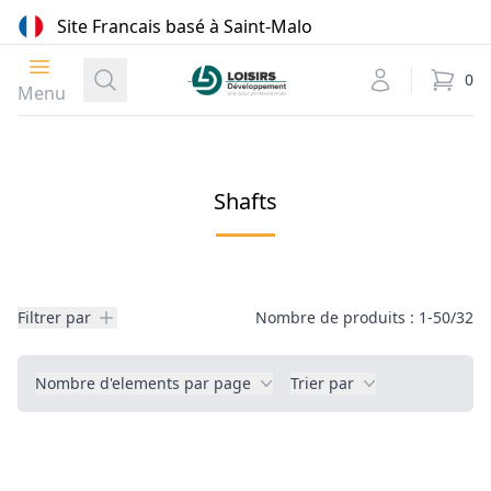
Site Francais basé à Saint-Malo
Ouvrir le menu
Loisirs Développement
Recherche
Mon compte
0
élément
Menu
Shafts
Filtres
Filtrer par
Nombre de produits : 1-50/32
Filtres
Nombre d'elements par page
Trier par
Produits