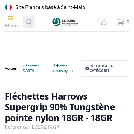
Site Francais basé à Saint-Malo
Ouvrir le menu
Loisirs Développement
Recherche
Mon compte
0
élément
Menu
Fléchettes
Fléchettes
RETOUR À LA
Accueil
DARTS
pointes nylon
CATÉGORIE
Fléchettes Harrows
Supergrip 90% Tungstène
pointe nylon 18GR - 18GR
Reference - ED202.18GR