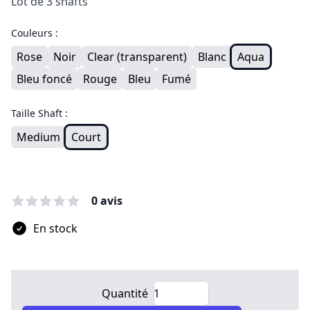
Lot de 3 shafts
Couleurs :
Rose
Noir
Clear (transparent)
Blanc
Aqua
Bleu foncé
Rouge
Bleu
Fumé
Taille Shaft :
Medium
Court
0 avis
En stock
Quantité