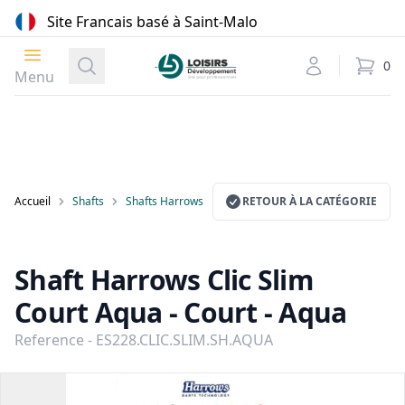
Site Francais basé à Saint-Malo
Ouvrir le menu
Loisirs Développement
Recherche
Mon compte
0
élément
Menu
Accueil
Shafts
Shafts Harrows
RETOUR À LA CATÉGORIE
Shaft Harrows Clic Slim
Court Aqua - Court - Aqua
Reference - ES228.CLIC.SLIM.SH.AQUA