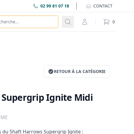
02 99 81 07 18
CONTACT
Recherche
Mon compte
0
éléments dans
RETOUR À LA CATÉGORIE
Supergrip Ignite Midi
FUME
s du Shaft Harrows Supergrip Ignite :