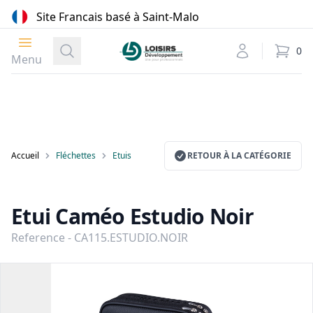
Site Francais basé à Saint-Malo
Ouvrir le menu
Loisirs Développement
Recherche
Mon compte
0
élément
Menu
Accueil
Fléchettes
Etuis
RETOUR À LA CATÉGORIE
Etui Caméo Estudio Noir
Reference - CA115.ESTUDIO.NOIR