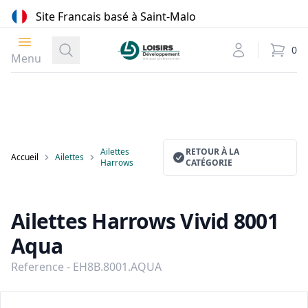
Site Francais basé à Saint-Malo
Ouvrir le menu
Loisirs Développement
Recherche
Mon compte
0
élément
Menu
Ailettes
RETOUR À LA
Accueil
Ailettes
Harrows
CATÉGORIE
Ailettes Harrows Vivid 8001
Aqua
Reference - EH8B.8001.AQUA