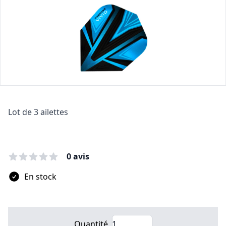
Description
Lot de 3 ailettes
0 avis
En stock
Quantité