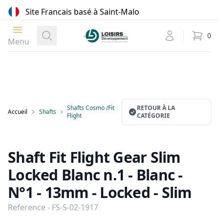
Site Francais basé à Saint-Malo
Ouvrir le menu
Loisirs Développement
Recherche
Mon compte
0
élément
Menu
Shafts Cosmo /Fit
RETOUR À LA
Accueil
Shafts
Flight
CATÉGORIE
Shaft Fit Flight Gear Slim
Locked Blanc n.1 - Blanc -
N°1 - 13mm - Locked - Slim
Reference - FS-S-02-1917