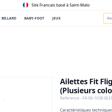
Site Francais basé à Saint-Malo
BILLARD
BABY-FOOT
JEUX
Ailettes Fit F
(Plusieurs colo
Reference - FA-06-1038-BL
Description
Caractéristiques techniques 