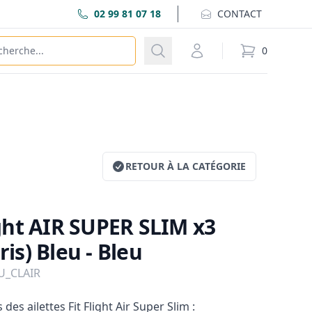
02 99 81 07 18
CONTACT
Recherche
Mon compte
0
éléments dans
RETOUR À LA CATÉGORIE
light AIR SUPER SLIM x3
ris) Bleu - Bleu
EU_CLAIR
des ailettes Fit Flight Air Super Slim :