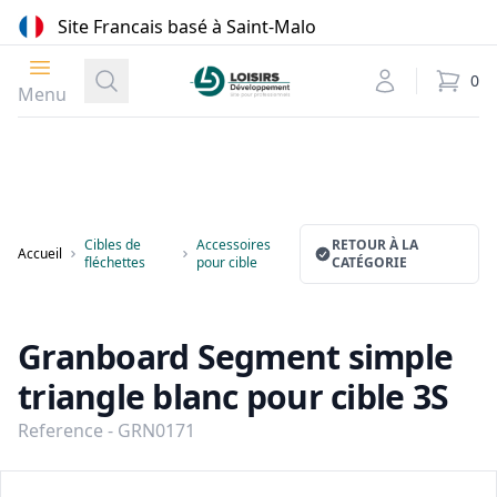
Site Francais basé à Saint-Malo
Ouvrir le menu
Loisirs Développement
Recherche
Mon compte
0
élément
Menu
Cibles de
Accessoires
RETOUR À LA
Accueil
fléchettes
pour cible
CATÉGORIE
Granboard Segment simple
triangle blanc pour cible 3S
Reference - GRN0171